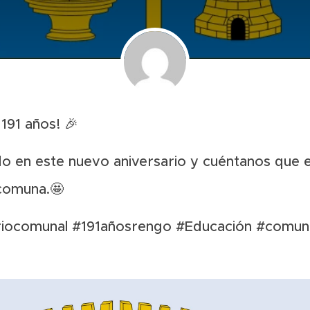
191 años!
🎉
do en este nuevo aniversario y cuéntanos que 
comuna.
🤩
riocomunal #191añosrengo #Educación #comuni