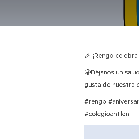
🎉
¡Rengo celebra 
🤩
Déjanos un salu
gusta de nuestra 
#rengo #aniversa
#colegioantilen