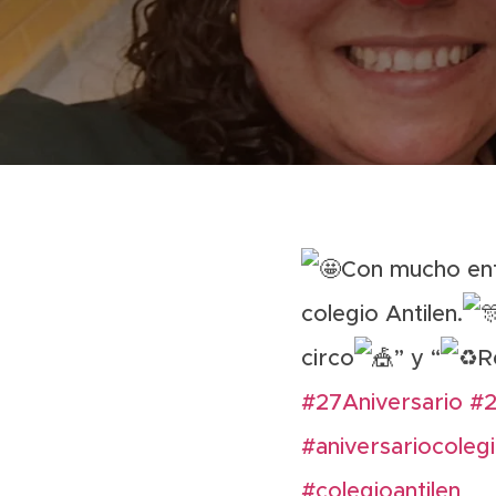
Con mucho ent
colegio Antilen.
circo
” y “
R
#27Aniversario
#2
#aniversariocolegi
#colegioantilen