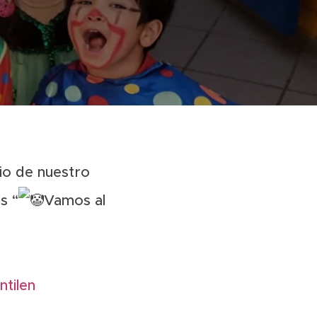
io de nuestro
s “
Vamos al
tilen