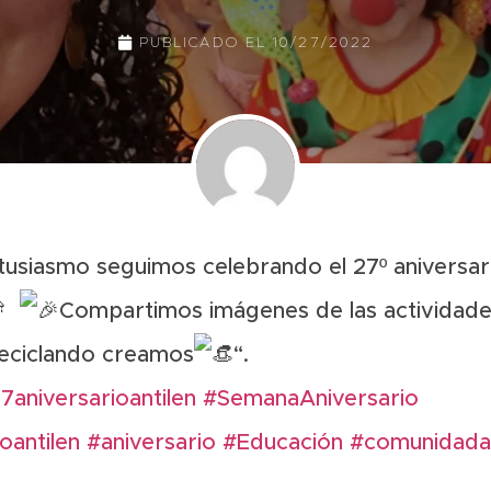
PUBLICADO EL
10/27/2022
usiasmo seguimos celebrando el 27º aniversar
Compartimos imágenes de las actividade
eciclando creamos
“.
7aniversarioantilen
#SemanaAniversario
oantilen
#aniversario
#Educación
#comunidadan