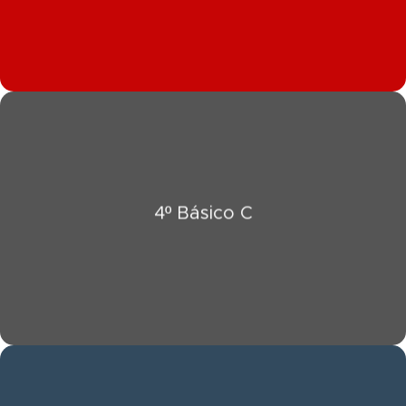
Click Aquí
4º Básico C
Ver Información 4º Básico C