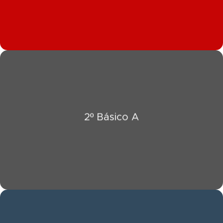
Click Aquí
2º Básico A
Ver Información 2º Básico A