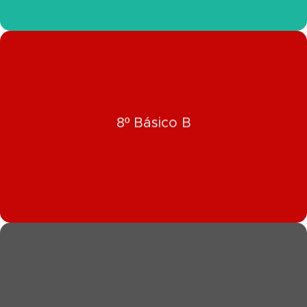
Click Aquí
8º Básico B
Ver Información 8º Básico B
Click Aquí