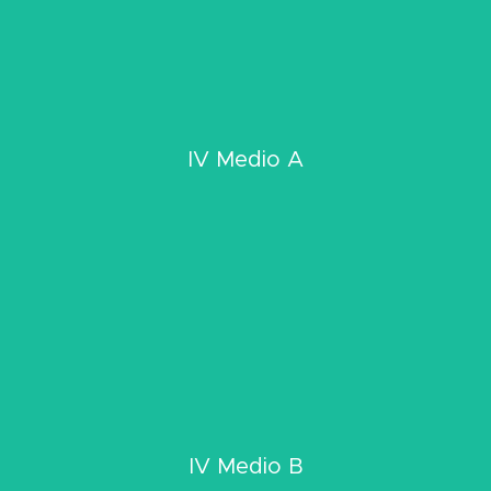
Click Aquí
IV Medio A
Ver Información IV Medio A
Click Aquí
IV Medio B
Ver Información IV Medio B