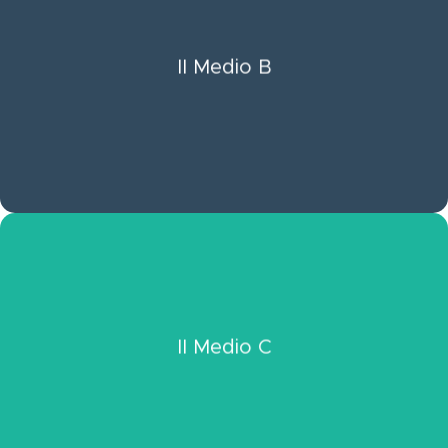
Click Aquí
II Medio B
Ver Información II Medio B
Click Aquí
II Medio C
Ver Información II Medio C