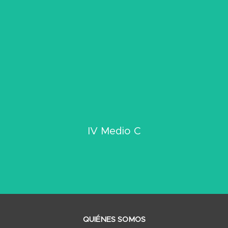
Click Aquí
IV Medio C
Ver Información IV Medio C
QUIÉNES SOMOS