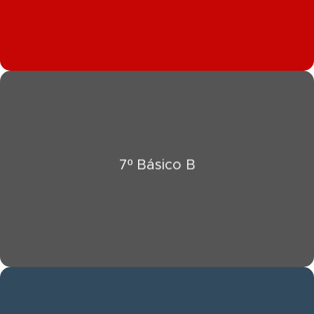
Click Aquí
7º Básico B
Ver Información 7º Básico B