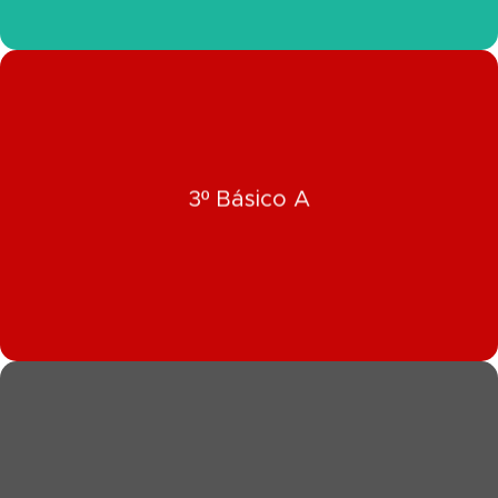
Click Aquí
3º Básico A
Ver Información 3º Básico A
Click Aquí