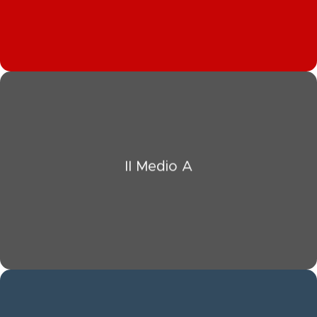
Click Aquí
II Medio A
Ver Información II Medio A