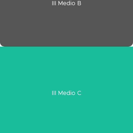
III Medio B
Ver Información III Medio B
Click Aquí
III Medio C
Ver Información III Medio C