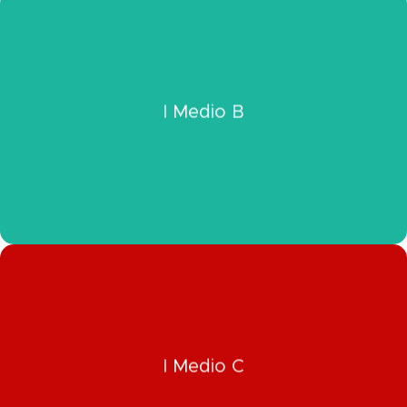
Click Aquí
I Medio B
Ver Información I Medio B
Click Aquí
I Medio C
Ver Información I Medio C