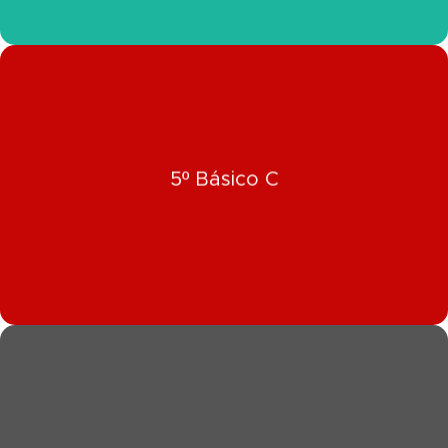
Click Aquí
5º Básico C
Ver Información 5º Básico C
Click Aquí