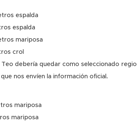
etros espalda
tros espalda
etros mariposa
ros crol
s Teo debería quedar como seleccionado regio
ue nos envíen la información oficial.
etros mariposa
tros mariposa