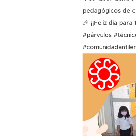
pedagógicos de ca
🎉 ¡¡Feliz día para
#párvulos
#técnic
#comunidadantile