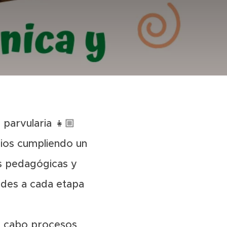
 parvularia 👧🏼
gios cumpliendo un
des pedagógicas y
rdes a cada etapa
 a cabo procesos