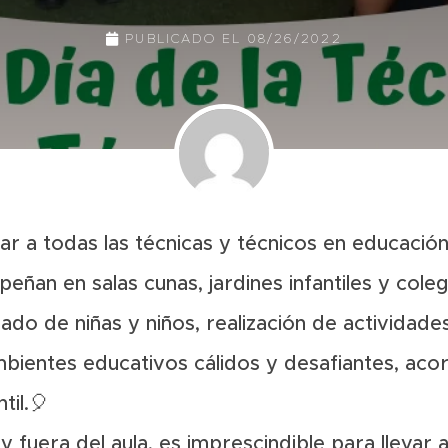
PUBLICADO EL
08/26/2022
 a todas las técnicas y técnicos en educación
ñan en salas cunas, jardines infantiles y cole
idado de niñas y niños, realización de activida
bientes educativos cálidos y desafiantes, aco
til.🎈
y fuera del aula, es imprescindible para llevar