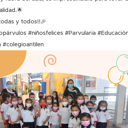
lidad.🌟
 todas y todos!!🎉
opárvulos
#niñosfelices
#Parvularia
#Educació
n
#colegioantilen