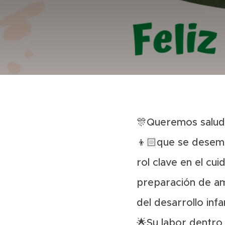
🎊Queremos saludar
👦🏻que se desempe
rol clave en el cu
preparación de am
del desarrollo infan
🌟Su labor dentro 