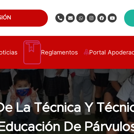
SIÓN
oticias
Reglamentos
Portal Apodera
De La Técnica Y Técni
Educación De Párvulo