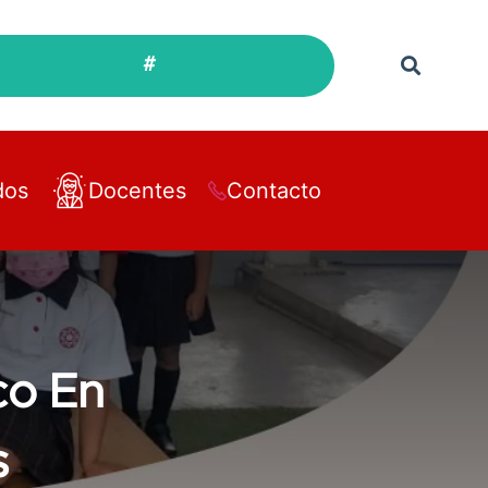
#
dos
Docentes
Contacto
co En
s