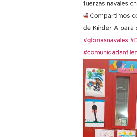
fuerzas navales ch
Compartimos co
de Kínder A para 
#gloriasnavales
#D
#comunidadantile