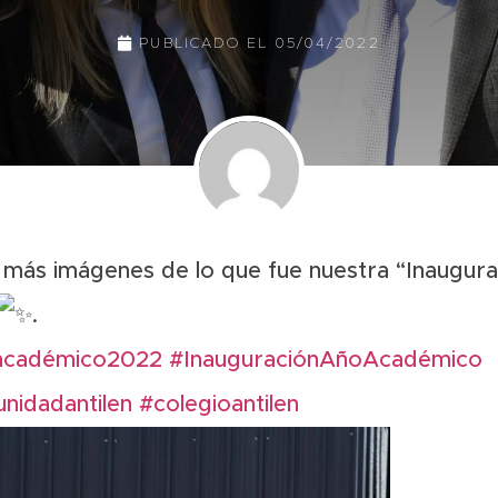
PUBLICADO EL
05/04/2022
ás imágenes de lo que fue nuestra “Inaugura
.
oacadémico2022
#InauguraciónAñoAcadémico
nidadantilen
#colegioantilen