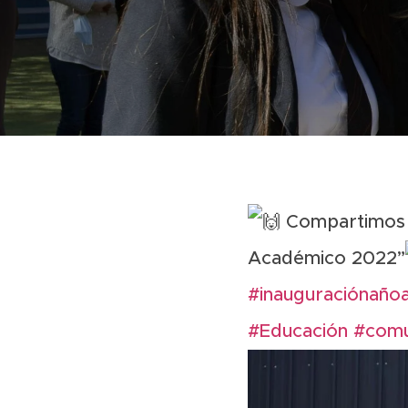
Compartimos m
Académico 2022”
#inauguraciónañ
#Educación
#comu