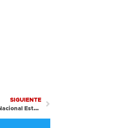
SIGUIENTE
Revalidación Tarjeta Nacional Estudiantil (TNE)