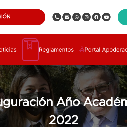
SIÓN
oticias
Reglamentos
Portal Apodera
uguración Año Acadé
2022