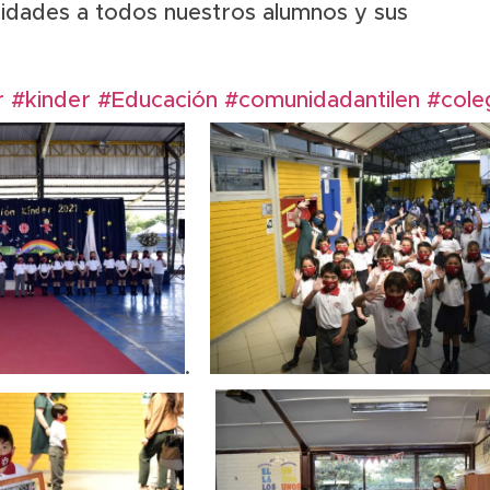
cidades a todos nuestros alumnos y sus
r
#kinder
#Educación
#comunidadantilen
#coleg
.