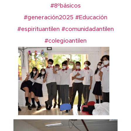
#8ºbásicos
#generación2025
#Educación
#espirituantilen
#comunidadantilen
#colegioantilen