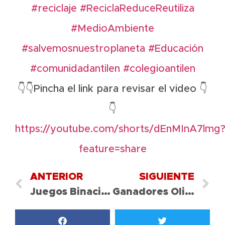
#reciclaje
#ReciclaReduceReutiliza
#MedioAmbiente
#salvemosnuestroplaneta
#Educación
#comunidadantilen
#colegioantilen
👇
👇
Pincha el link para revisar el video
👇
👇
https://youtube.com/shorts/dEnMInA7lmg
feature=share
ANTERIOR
SIGUIENTE
Juegos Binacionales de Natación
Ganadores Olimpiadas Antilen 2022