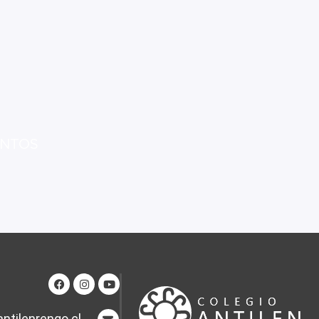
NTOS
ntilenrengo.cl