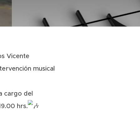
os Vicente
ntervención musical
a cargo del
19.00 hrs.