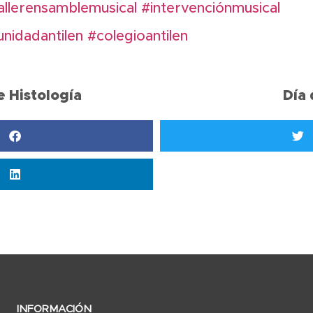
allerensamblemusical
#intervenciónmusical
nidadantilen
#colegioantilen
e Histología
Día 
INFORMACIÓN