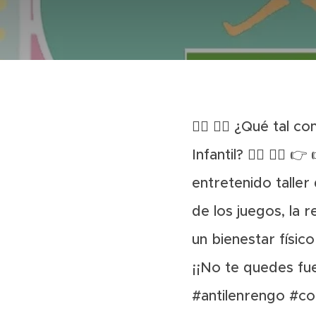
🧘‍♀️ 🧘‍♂️ ¿Qué t
Infantil? 🧘‍♀️ 🧘‍
entretenido talle
de los juegos, la 
un bienestar físic
¡¡No te quedes fu
#antilenrengo
#co