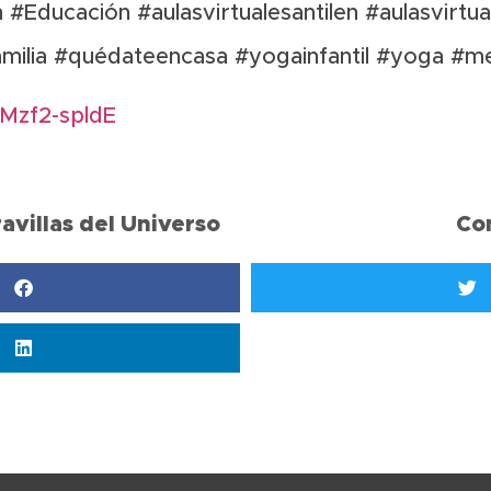
n
#Educación
#aulasvirtualesantilen
#aulasvirtua
ilia
#quédateencasa
#yogainfantil
#yoga
#me
hMzf2-spldE
avillas del Universo
Co