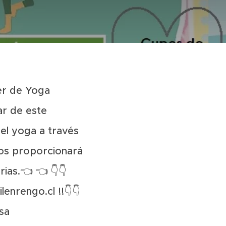
ler de Yoga
par de este
el yoga a través
 nos proporcionará
rias.👈 👈 👇👇
enrengo.cl !!👇👇
sa