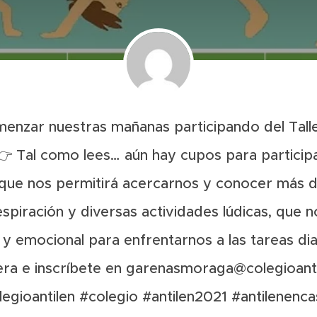
al comenzar nuestras mañanas participando del Tal
♂️ 👉 👉 Tal como lees… aún hay cupos para partici
r que nos permitirá acercarnos y conocer más d
respiración y diversas actividades lúdicas, que
o y emocional para enfrentarnos a las tareas dia
era e inscríbete en garenasmoraga@colegioantil
legioantilen
#colegio
#antilen2021
#antilenenca