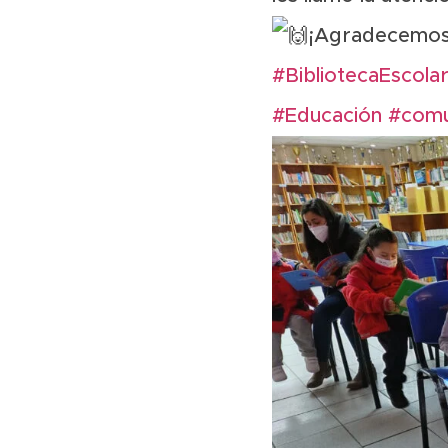
¡Agradecemos l
#BibliotecaEscola
#Educación
#comu