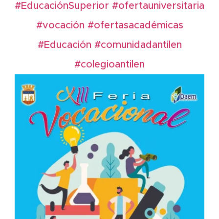
#EducaciónSuperior
#ofertauniversitaria
#vocación
#ofertasacadémicas
#Educación
#comunidadantilen
#colegioantilen